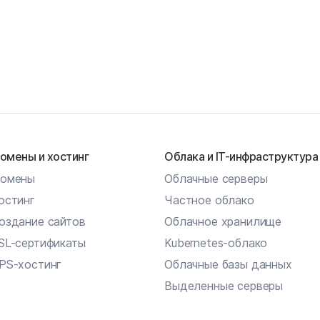
омены и хостинг
Облака и IT-инфраструктура
омены
Облачные серверы
остинг
Частное облако
оздание сайтов
Облачное хранилище
SL-сертификаты
Kubernetes-облако
PS-хостинг
Облачные базы данных
Выделенные серверы