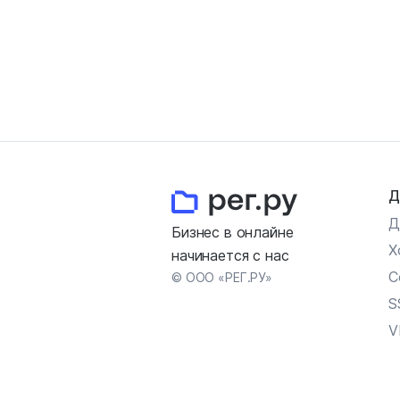
Д
Д
Бизнес в онлайне
Х
начинается с нас
С
© ООО «РЕГ.РУ»
S
V