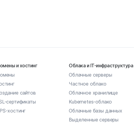
омены и хостинг
Облака и IT-инфраструктура
омены
Облачные серверы
остинг
Частное облако
оздание сайтов
Облачное хранилище
SL-сертификаты
Kubernetes-облако
PS-хостинг
Облачные базы данных
Выделенные серверы