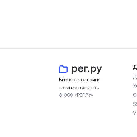
Д
Д
Бизнес в онлайне
Х
начинается с нас
С
© ООО «РЕГ.РУ»
S
V