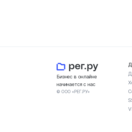
Д
Д
Бизнес в онлайне
Х
начинается с нас
С
© ООО «РЕГ.РУ»
S
V