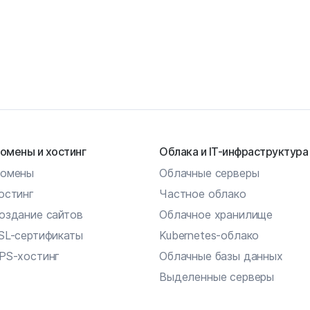
омены и хостинг
Облака и IT-инфраструктура
омены
Облачные серверы
остинг
Частное облако
оздание сайтов
Облачное хранилище
SL-сертификаты
Kubernetes-облако
PS-хостинг
Облачные базы данных
Выделенные серверы