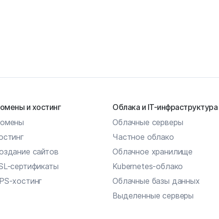
омены и хостинг
Облака и IT-инфраструктура
омены
Облачные серверы
остинг
Частное облако
оздание сайтов
Облачное хранилище
SL-сертификаты
Kubernetes-облако
PS-хостинг
Облачные базы данных
Выделенные серверы