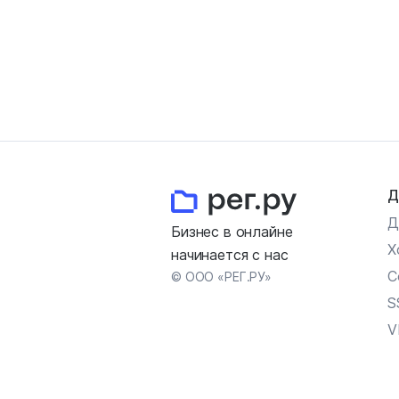
Д
Д
Бизнес в онлайне
Х
начинается с нас
С
© ООО «РЕГ.РУ»
S
V