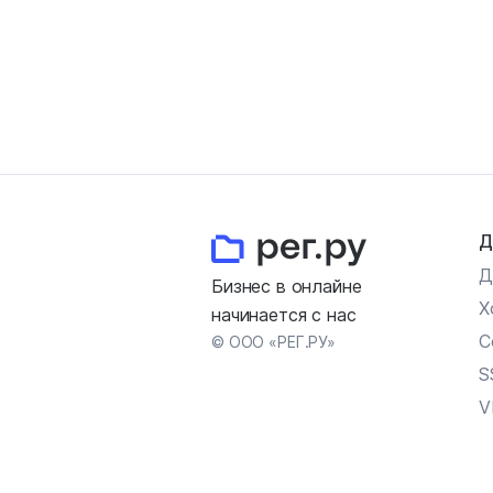
Д
Д
Бизнес в онлайне
Х
начинается с нас
С
© ООО «РЕГ.РУ»
S
V