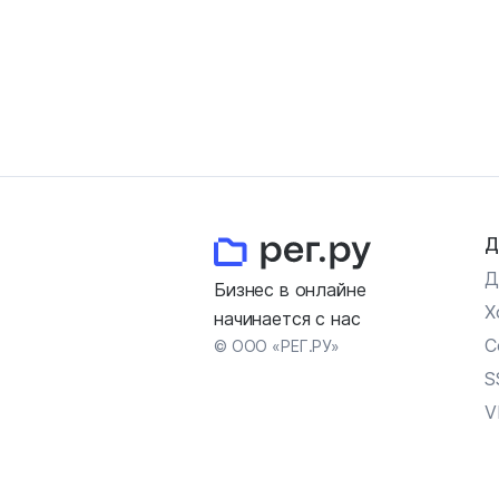
Д
Д
Бизнес в онлайне
Х
начинается с нас
С
© ООО «РЕГ.РУ»
S
V