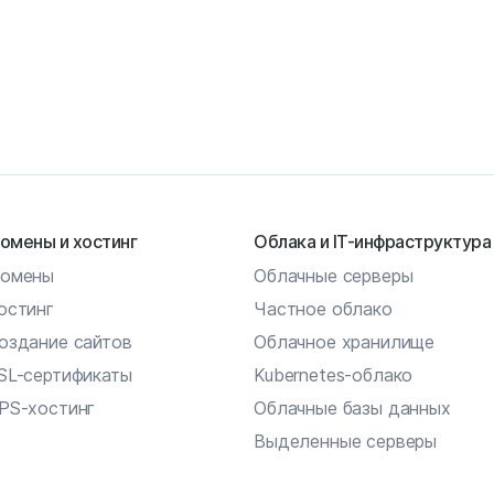
омены и хостинг
Облака и IT-инфраструктура
омены
Облачные серверы
остинг
Частное облако
оздание сайтов
Облачное хранилище
SL-сертификаты
Kubernetes-облако
PS-хостинг
Облачные базы данных
Выделенные серверы